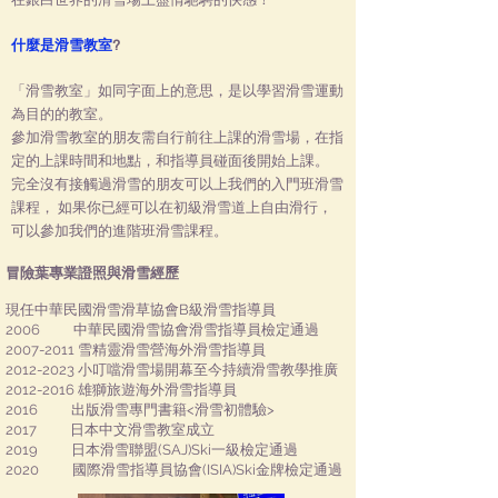
什麼是滑雪教室
?
「滑雪教室」如同字面上的意思，是以學習滑雪運動
為目的的教室。
參加滑雪教室的朋友需自行前往上課的滑雪場，在指
定的上課時間和地點，和指導員碰面後開始上課。
完全沒有接觸過滑雪的朋友可以上我們的入門班滑雪
課程， 如果你已經可以在初級滑雪道上自由滑行，
可以參加我們的進階班滑雪課程。
冒險葉專業證照與滑雪經歷
現任中華民國滑雪滑草協會B級滑雪指導員
2006 中華民國滑雪協會滑雪指導員檢定通過
2007-2011
雪精靈滑雪營海外滑雪指導員
2012-2023
小叮噹滑雪場開幕至今持續滑雪教學推廣
2012-2016
雄獅旅遊海外滑雪指導員
​2016 出版
滑雪專門書籍<滑雪初體驗>
2017 日本中文滑雪教室成立
2019 日本滑雪聯盟(SAJ)Ski一級檢定通過
2020 國際滑雪指導員協會(ISIA)Ski金牌檢定通過