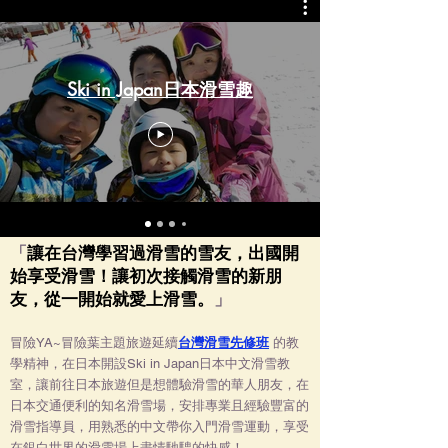
Ski in Japan日本滑雪趣
「
讓在
台灣學習過滑雪的雪友，出國開
始享受滑雪！讓初次接觸滑雪的新朋
友，從一開始就愛上滑雪。
」
冒險YA~冒險葉主題旅遊
延續
台灣滑雪先修班
的教
學精神，在日本開設Ski in Japan日本中文滑雪教
室，讓前往日本旅遊但是想體驗滑雪的華人朋友，在
日本交通便利的知名滑雪場，安排專業且經驗豐富的
滑雪指導員，用熟悉的中文帶你入門滑雪運動，
享受
在銀白世界的滑雪場上盡情馳騁的快感！