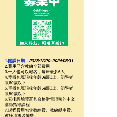
1.開課日期：
2023/12/20- 2024/03/31
2.費
用已含教
練全部費用
​3
.
一人也可以報名，每班最多6人
4.雙板包班限收年齡3歲以上、初學者
限60歲以下
5.單板包班
限收年齡5歲以上、初學者
限50歲以下
6.安排經驗豐富具合格滑雪證照的中文
講師指導課程
7.課程費用包含教練費、教練纜車費、
教練滑雪裝備費