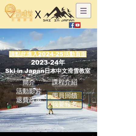
請點此進入2024-25活動頁面
2023-24年
Ski in Japan日本中文
滑雪教室
簡介
課程介紹
活動影片
學員回饋
退費政策
我要報名