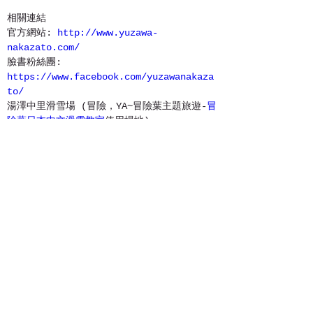
相關連結
官方網站: 
http://www.yuzawa-
nakazato.com/
臉書粉絲團: 
https://www.facebook.com/yuzawanakaza
to/
湯澤中里滑雪場 (冒險，YA~冒險葉主題旅遊-
冒
險葉日本中文滑雪教室
使用場地)
1-6人六小時雙板課程- 湯澤地區或周
邊滑雪場
360