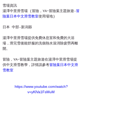
雪場資訊
​湯澤中里滑雪場 (冒險，YA~冒險葉主題旅遊-
冒
險葉日本中文滑雪教室
使用場地)
日本 中部-新潟縣
湯澤中里滑雪場提供免費休息室和免費的大浴
場，滑完雪後能舒服的洗個熱水澡消除疲勞再離
開。
冒險，YA~冒險葉主題旅遊在湯澤中里滑雪場提
供中文滑雪教學，詳情請參考
冒險葉日本中文滑
雪教室
https://www.youtube.com/watch?
v=yKlVa1FsMuM