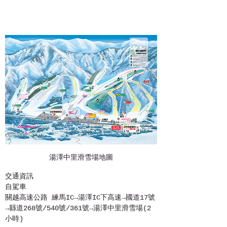
湯澤中里滑雪場地圖
交通資訊
自駕車
關越高速公路 練馬IC→湯澤IC下高速→國道17號
→縣道268號/540號/361號→湯澤中里滑雪場(2
小時)