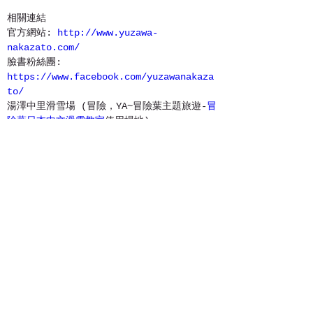
相關連結
官方網站: 
http://www.yuzawa-
nakazato.com/
臉書粉絲團: 
https://www.facebook.com/yuzawanakaza
to/
湯澤中里滑雪場 (冒險，YA~冒險葉主題旅遊-
冒
險葉日本中文滑雪教室
使用場地)
1-6人六小時雙板課程- 湯澤地區或周
邊滑雪場
360