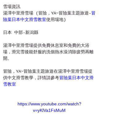
雪場資訊
​湯澤中里滑雪場 (冒險，YA~冒險葉主題旅遊-
冒
險葉日本中文滑雪教室
使用場地)
日本 中部-新潟縣
湯澤中里滑雪場提供免費休息室和免費的大浴
場，滑完雪後能舒服的洗個熱水澡消除疲勞再離
開。
冒險，YA~冒險葉主題旅遊在湯澤中里滑雪場提
供中文滑雪教學，詳情請參考
冒險葉日本中文滑
雪教室
https://www.youtube.com/watch?
v=yKlVa1FsMuM