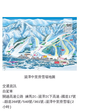
湯澤中里滑雪場地圖
交通資訊
自駕車
關越高速公路 練馬IC→湯澤IC下高速→國道17號
→縣道268號/540號/361號→湯澤中里滑雪場(2
小時)