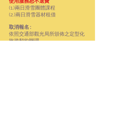
使用服務恕不退費
(1.)兩日滑雪團體課程
(2.)兩日滑雪器材租借
取消報名:
依照交通部觀光局所頒佈之定型化
旅遊契約辦理
自費活動
:
自由參加
1.林海滑雪場半日遊--NT.1,000，
含雪具租借及纜車票不含午餐
2.市區觀光半日遊--NT.1,000，含
車費、導遊、午餐、保險，6人以
上成行
台胞卡代辦:
1.費用為現金NT.1,600 ，需時7個
工作天
2.需要證件: 護照正本、身分證正
反面影本、二吋彩色白底6個月內