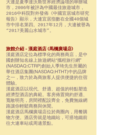
大連是夏季達沃斯世界經濟論壇的舉辦城
市，2006年被評為中國最佳旅遊城市，
2016中科院對外發佈《中國宜居城市研究
報告》顯示，大連宜居指數在全國40個城
市中排名第四。2017年12月，大連被譽為
“2017美麗山水城市”。
旅館介紹 - 漢庭酒店 (馬欄廣場店)
漢庭酒店定位為標準化的商務商店，是中
國創辦知名線上旅遊網站“攜程旅行網”
(NASDAQ:CTRP)創始人季琦先生所屬的
華住酒店集團(NASDAQ:HTHT)中的品牌
之一，致力於為商旅客人提供便捷的住宿
體驗。
漢庭酒店以現代、舒適、超值的特點塑造
經濟型酒店的典範。客房佈置簡約舒適、
寬敞明亮，房間裡配設齊全，免費無線網
路讓你輕鬆商務與休閒。
漢庭酒店馬欄廣場店
位於商圈內，用餐購
物方便
。
酒店旁就是地鐵站，可搭地鐵前
往大連車站或周邊景點
。