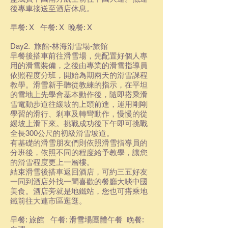
後專車接送至酒店休息。
早餐: X 午餐: X 晚餐: X
Day2. 旅館-林海滑雪場-旅館
早餐後搭車前往滑雪場，先配置好個人專
用的滑雪裝備，之後由專業的滑雪指導員
依照程度分班，開始為期兩天的滑雪課程
教學。滑雪新手聽從教練的指示，在平坦
的雪地上先學會基本動作後，隨即搭乘滑
雪電動步道往緩坡的上頭前進，運用剛剛
學習的滑行、剎車及轉彎動作，慢慢的從
緩坡上滑下來。挑戰成功後下午即可挑戰
全長300公尺的初級滑雪坡道。
有基礎的滑雪朋友們則依照滑雪指導員的
分班後，依照不同的程度給予教學，讓您
的滑雪程度更上一層樓。
結束滑雪後搭車返回酒店，可約三五好友
一同到酒店外找一間喜歡的餐廳大啖中國
美食。酒店旁就是地鐵站，您也可搭乘地
鐵前往大連市區逛逛。
早餐: 旅館 午餐: 滑雪場團體午餐 晚餐: