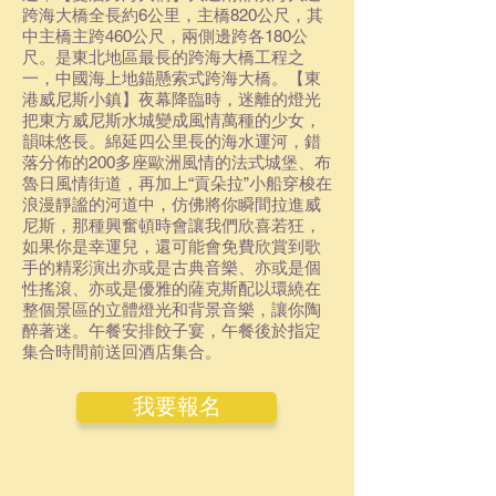
跨海大橋全長約6公里，主橋820公尺，其
中主橋主跨460公尺，兩側邊跨各180公
尺。是東北地區最長的跨海大橋工程之
一，中國海上地錨懸索式跨海大橋。【東
港威尼斯小鎮】夜幕降臨時，迷離的燈光
把東方威尼斯水城變成風情萬種的少女，
韻味悠長。綿延四公里長的海水運河，錯
落分佈的200多座歐洲風情的法式城堡、布
魯日風情街道，再加上“貢朵拉”小船穿梭在
浪漫靜謐的河道中，仿佛將你瞬間拉進威
尼斯，那種興奮頓時會讓我們欣喜若狂，
如果你是幸運兒，還可能會免費欣賞到歌
手的精彩演出亦或是古典音樂、亦或是個
性搖滾、亦或是優雅的薩克斯配以環繞在
整個景區的立體燈光和背景音樂，讓你陶
醉著迷。午餐安排餃子宴，午餐後於指定
集合時間前送回酒店集合。
我要報名