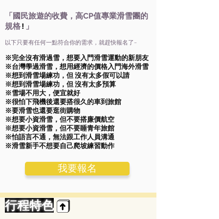
「國民旅遊的收費，高CP值專業滑雪團的
規格
」
!
以下只要有任何一點符合你的需求，就趕快報名了~
※完全沒有滑過雪，想要入門滑雪運動的新朋友
※台灣學過滑雪，想用經濟的價格入門海外滑雪
※想到滑雪場練功，但 沒有太多假可以請
※想到滑雪場練功，但 沒有太多預算
※雪場不用大，便宜就好
※很怕下飛機後還要搭很久的車到旅館
※要滑雪也還要逛街購物
※想要小資滑雪，但不要搭廉價航空
※想要小資滑雪，但不要睡青年旅館
※怕語言不通，無法跟工作人員溝通
※滑雪新手不想要自己爬坡練習動作
我要報名
行程特色