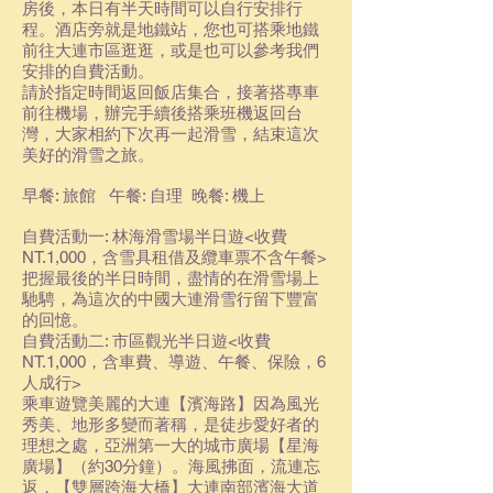
房後，本日有半天時間可以自行安排行
程。酒店旁就是地鐵站，您也可
搭乘地鐵
前往大連市區逛逛，或是也可以參考我們
安排的自費活動。
請於指定時間返回飯店集合，接著搭專車
前往機場，辦完手續後搭乘班機返回台
灣，大家相約下次再一起滑雪，結束這次
美好的滑雪之旅。
早餐: 旅館 午餐: 自理 晚餐: 機上
自費活動一:
林海滑雪場半日遊<收費
NT.1,000，含雪具租借及纜車票不含午餐>
把握最後的半日時間，盡情的在滑雪場上
馳騁，為這次的中國大連滑雪行留下豐富
的回憶。
自費活動二:
市區觀光半日遊<收費
NT.1,000，含車費、導遊、午餐、保險，6
人成行>
乘車遊覽美麗的大連【濱海路】因為風光
秀美、地形多變而著稱，是徒步愛好者的
理想之處，亞洲第一大的城市廣場【星海
廣場】（約30分鐘）。海風拂面，流連忘
返，【雙層跨海大橋】大連南部濱海大道