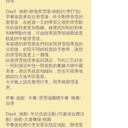
自理
Day3. 旅館-林海滑雪場-旅館(行李打包)
早餐後搭車前往滑雪場，昨天剛學滑雪的
新朋友，在經過一天的學習之後對滑雪動
作的操控會更加熟練。確實的控制好剎車
和轉彎動作後，可由指導員帶領挑戰坡度
較陡的中級滑雪道。
有基礎的滑雪朋友們則依照滑雪指導員的
分班後，依照不同的程度給予教學，讓您
的滑雪程度更上一層樓。
結束滑雪後搭車返回酒店，可約三五好友
一同到酒店外找一間喜歡的餐廳大啖中國
美食，酒店旁就是地鐵站，您也可
搭乘地
鐵前往大連市區逛逛。
今天晚上請先整理行李，明早將辦理退
房
。
早餐: 旅館 午餐: 滑雪場團體午餐 晚餐:
自理
Day4. 旅館- 半日自由活動 (可參加自費活
動) -旅館-大連機場-桃園
早餐後先將行李安置在指定地點，辦理退