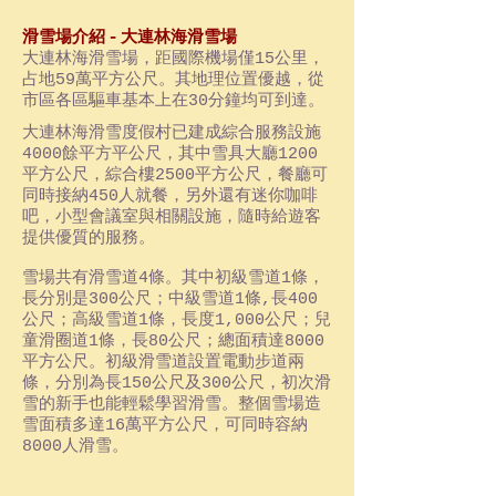
滑雪場介紹 - 大連林海滑雪場
大連林海滑雪場，距國際機場僅15公里，
占地59萬平方公尺。其地理位置優越，從
市區各區驅車基本上在30分鐘均可到達。
大連林海滑雪度假村已建成綜合服務設施
4000餘平方平公尺，其中雪具大廳1200
平方公尺，綜合樓2500平方公尺，餐廳可
同時接納450人就餐，另外還有迷你咖啡
吧，小型會議室與相關設施，隨時給遊客
提供優質的服務。
雪場共有滑雪道4條。其中初級雪道1條，
長分別是300公尺；中級雪道1條,長400
公尺；高級雪道1條，長度1,000公尺；兒
童滑圈道1條，長80公尺；總面積達8000
平方公尺。初級滑雪道設置電動步道兩
條，分別為長150公尺及300公尺，初次滑
雪的新手也能輕鬆學習滑雪。整個雪場造
雪面積多達16萬平方公尺，可同時容納
8000人滑雪。