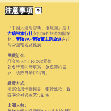
注意事項
『中國大連滑雪新手推坑團』是由
吉瑞福旅行社
安排海外旅遊相關業
務，
冒險YA~冒險葉主題旅遊
進行
滑雪團報名及推廣
團費訂金:
訂金每人NT.10,000元整
報名時需同時填寫「旅遊契約書」
及「護照自帶切結書」
繳費方式:
填寫信用卡授權書、銀行匯款、親
臨本公司現金支付訂金
出團人數: