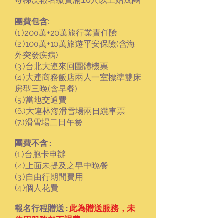
每梯次報名繳費滿10人以上始成團
團費包含:
(1.)200萬+20萬旅行業責任險
(2.)100萬+10萬旅遊平安保險(含海
外突發疾病)
(3.)台北大連來回團體機票
(4.)大連商務飯店兩人一室標準雙床
房型三晚(含早餐)
(5.)當地交通費
(6.)大連林海滑雪場兩日纜車票
(7.)滑雪場二日午餐
團費不含:
(1.)
台胞卡申辦
(2.)
上面未提及之早中晚餐
(3.)自由行期間費用
(4.)
個人花費
報名行程贈送:
此為贈送服務，未