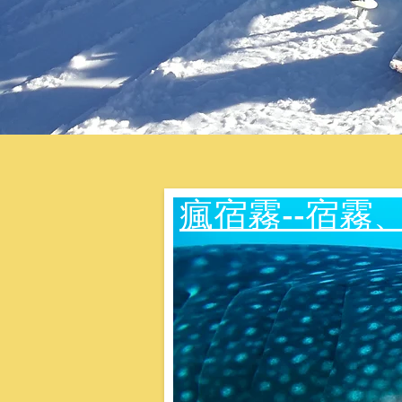
​瘋宿霧--宿