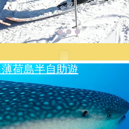
霧、薄荷島半自助遊